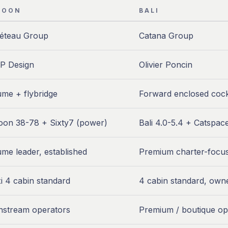
GOON
BALI
éteau Group
Catana Group
P Design
Olivier Poncin
ume + flybridge
Forward enclosed cockp
oon 38-78 + Sixty7 (power)
Bali 4.0-5.4 + Catspac
ume leader, established
Premium charter-focus
i 4 cabin standard
4 cabin standard, owne
nstream operators
Premium / boutique op