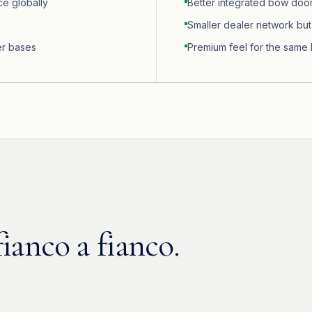
ce globally
Better integrated bow doo
Smaller dealer network bu
er bases
Premium feel for the same 
fianco a fianco.