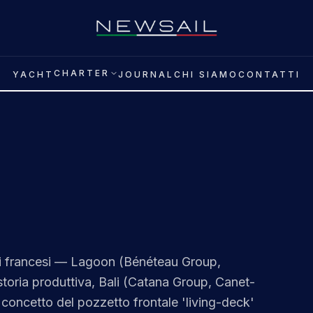
CHARTER
YACHT
JOURNAL
CHI SIAMO
CONTATTI
ni francesi — Lagoon (Bénéteau Group,
storia produttiva, Bali (Catana Group, Canet-
l concetto del pozzetto frontale 'living-deck'