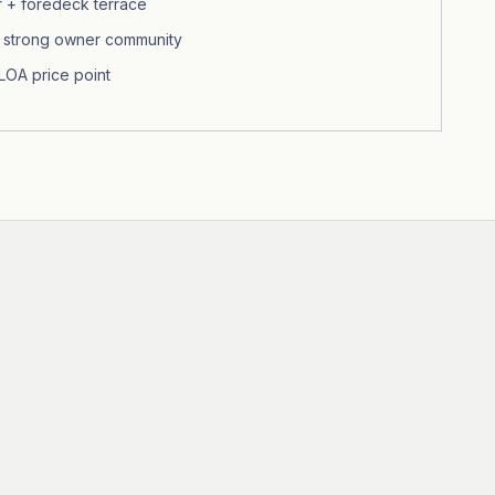
r + foredeck terrace
t strong owner community
LOA price point