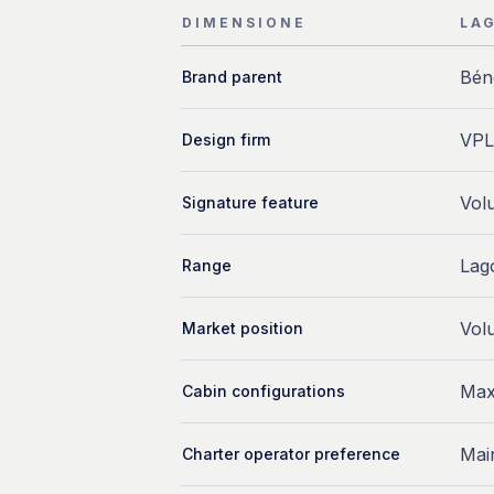
DIMENSIONE
LA
Bén
Brand parent
VPL
Design firm
Vol
Signature feature
Lag
Range
Vol
Market position
Max
Cabin configurations
Mai
Charter operator preference