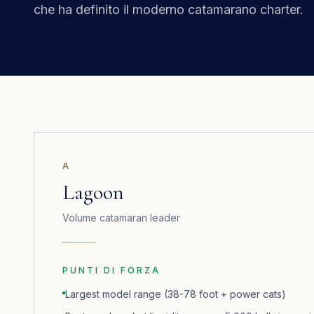
che ha definito il moderno catamarano charter.
A
Lagoon
Volume catamaran leader
PUNTI DI FORZA
Largest model range (38-78 foot + power cats)