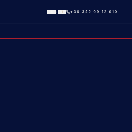
+39 342 09 12 910
EN
/
IT