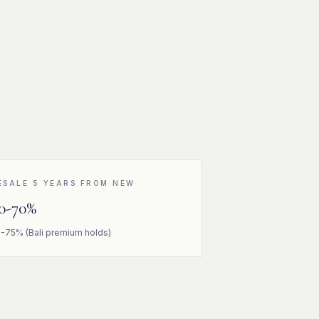
ESALE 5 YEARS FROM NEW
0-70%
-75% (Bali premium holds)