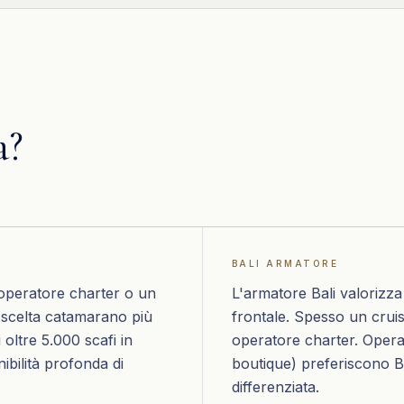
a?
BALI
ARMATORE
operatore charter o un
L'armatore Bali valorizza 
a scelta catamarano più
frontale. Spesso un cruis
i oltre 5.000 scafi in
operatore charter. Opera
ibilità profonda di
boutique) preferiscono Ba
differenziata.