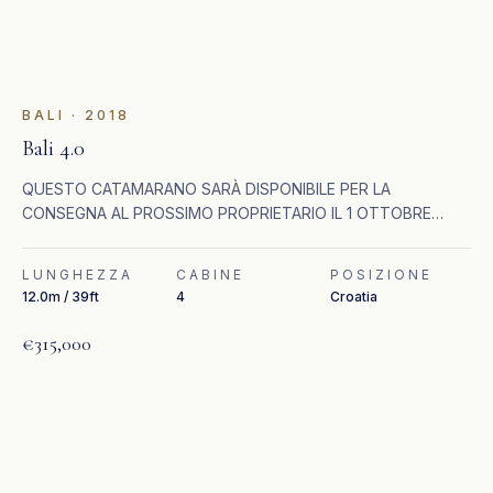
BALI
·
2018
Bali 4.0
QUESTO CATAMARANO SARÀ DISPONIBILE PER LA
CONSEGNA AL PROSSIMO PROPRIETARIO IL 1 OTTOBRE
2025 Bali 4.0 offre un design interno spazioso e incredibile
allo stesso tempo.
LUNGHEZZA
CABINE
POSIZIONE
12.0m / 39ft
4
Croatia
€315,000